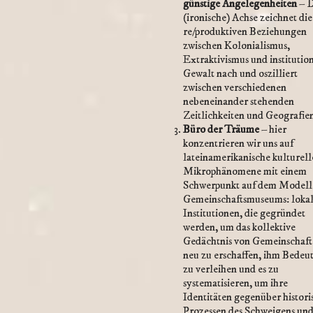
günstige Angelegenheiten
– D
(ironische) Achse zeichnet die
re/produktiven Beziehungen
zwischen Kolonialismus,
Extraktivismus und institutio
Gewalt nach und oszilliert
zwischen verschiedenen
nebeneinander stehenden
Zeitlichkeiten und Geografie
Büro der Träume
– hier
konzentrieren wir uns auf
lateinamerikanische kulturell
Mikrophänomene mit einem
Schwerpunkt auf dem Modell
Gemeinschaftsmuseums: loka
Institutionen, die gegründet
werden, um das kollektive
Gedächtnis von Gemeinschaf
neu zu erschaffen, ihm Bedeu
zu verleihen und es zu
systematisieren, um ihre
Identitäten gegenüber histori
Prozessen des Schweigens und