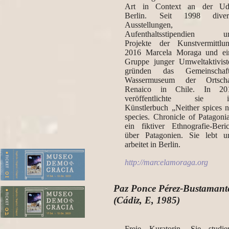
Art in Context an der U
Berlin. Seit 1998 diver
Ausstellungen,
Aufenthaltsstipendien u
Projekte der Kunstvermittlun
2016 Marcela Moraga und ei
Gruppe junger Umweltaktivist
gründen das Gemeinschaft
Wassermuseum der Ortscha
Renaico in Chile. In 20
veröffentlichte sie i
Künstlerbuch „Neither spices n
species. Chronicle of Patagonia
ein fiktiver Ethnografie-Beric
über Patagonien. Sie lebt u
arbeitet in Berlin.
http://marcelamoraga.org
1. Platz des Kiosks
Paz Ponce Pérez-Bustamant
(Cádiz, E, 1985)
2. Abteilung für Opportunismus und
Freie Kuratorin. Sie studier