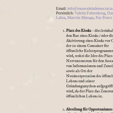
Email:
info@museodelademocracia.
Persönlich:
Valeria Fahrenkrog
,
Dan
Labra
,
Marcela Moraga
,
Paz Ponce
Platz des Kiosks
– dies beinhal
den Bau eines Kiosks / oder di
Aktivierung eines Kiosks vor 
der zu einem Container für
öffentliche Kulturprogramm
wird, wobei die Idee des Platze
Nervenzentrum für den Aust
von Informationen und Zune
sowie als Ort der
Neuinterpretation des öffentl
Lebens und seiner
Gründungsmythen aufgegriff
wird, da der Platz das Zentru
öffentlichen Lebens ist.
Abteilung für Opportunismus