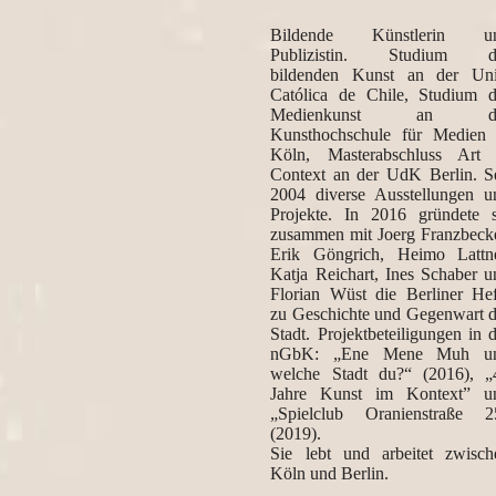
Bildende Künstlerin u
Publizistin. Studium d
bildenden Kunst an der Uni
Católica de Chile, Studium d
Medienkunst an d
Kunsthochschule für Medien 
Köln, Masterabschluss Art 
Context an der UdK Berlin. Se
2004 diverse Ausstellungen u
Projekte. In 2016 gründete s
zusammen mit Joerg Franzbecke
Erik Göngrich, Heimo Lattne
Katja Reichart, Ines Schaber u
Florian Wüst die Berliner Hef
zu Geschichte und Gegenwart d
Stadt. Projektbeteiligungen in 
nGbK: „Ene Mene Muh u
welche Stadt du?“ (2016), „
Jahre Kunst im Kontext” u
„Spielclub Oranienstraße 2
(2019).
Sie lebt und arbeitet zwisch
Köln und Berlin.