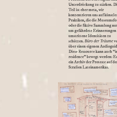
Unterdrückung zu stärken. Di
Teil ist eher meta, wir
konzentrieren uns auf künstle
Praktiken, die die Museumsf
oder die fiktive Sammlung nu
um gefährdete Erinnerungen
umstrittene Identitäten zu
schützen.
ve
Büro der Träume
über einen eigenen Audioguid
Diese Ressource kann auch “i
residence” bewegt werden: Es 
ein Archiv der Proteste auf de
Straßen Lateinamerikas.