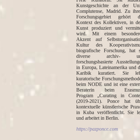
günstige Angelegenheiten
Kunstgeschichte an der Uni
Complutense, Madrid. Zu ihr
Forschungsgebiet gehört d
3. Büro der Träume
Kontext des Kollektiven, in d
Kunst produziert und vermitte
wird. Mit einem besonder
Akzent auf Selbstorganisatio
Kultur des Kooperativismu
biografische Forschung, hat s
diverse archiv- u
forschungsbasierte Ausstellung
in Europa, Lateinamerika und d
Karibik kuratiert. Sie leh
kuratorische Forschungsmethod
beim NODE und ist eine exter
Beraterin beim Erasmu
Program „Curating in Conte
(2019-2021). Ponce hat üb
kontextuelle künstlerische Prax
in Kuba veröffentlicht. Sie le
und arbeitet in Berlin.
https://pazponce.com