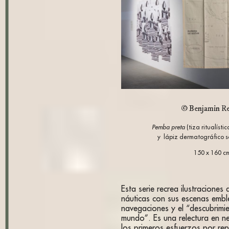
© Benjamin Re
Pemba preta
(tiza ritualíst
y lápiz dermatográfico 
150 x 160 c
Esta serie recrea ilustraciones
náuticas con sus escenas embl
navegaciones y el “descubrimi
mundo”. Es una relectura en n
los primeros esfuerzos por rep