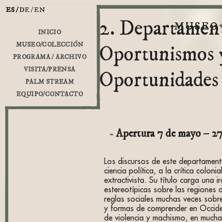
ES
DE
EN
2. Departamen
INICIO
MUSEO/COLECCIÓN
Oportunismos 
PROGRAMA / ARCHIVO
VISITA/PRENSA
Oportunidades
PALM STREAM
EQUIPO/CONTACTO
Apertura 7 de mayo – 27
Los discursos de este departamen
ciencia política, a la crítica colonia
extractivista. Su título carga una 
estereotípicas sobre las regiones d
reglas sociales muchas veces sobr
y formas de comprender en Occide
de violencia y machismo, en mucha