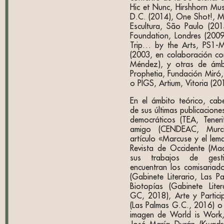
Hic et Nunc, Hirshhorn M
D.C. (2014), One Shot!, Mu
Escultura, São Paulo (201
Foundation, Londres (2009
Trip… by the Arts, PS1
(2003, en colaboración con
Méndez), y otras de ámb
Prophetia, Fundación Miró,
o PIGS, Artium, Vitoria (20
En el ámbito teórico, cab
de sus últimas publicacione
democráticos (TEA, Tener
amigo (CENDEAC, Murc
artículo «Marcuse y el lem
Revista de Occidente (Mad
sus trabajos de gesti
encuentran los comisariad
(Gabinete Literario, Las 
Biotopías (Gabinete Lite
GC, 2018), Arte y Partic
(Las Palmas G.C., 2016) o 
imagen de World is Work,