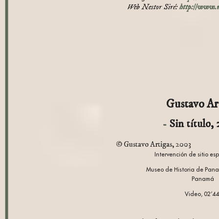
Web Nestor Siré:
http://www.n
Gustavo Ar
Sin título,
© Gustavo Artigas, 2003
Intervención de sitio esp
Museo de Historia de Pan
Panamá
Video, 02‘44‘