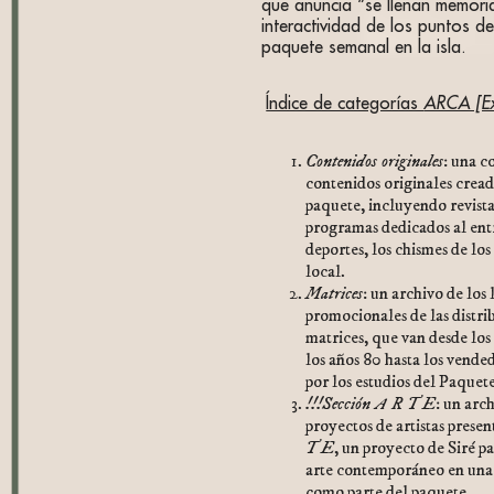
que anuncia “se llenan memori
interactividad de los puntos de
paquete semanal en la isla.
Índice de categorías
ARCA [Ex
Contenidos originales
: una c
contenidos originales cread
paquete, incluyendo revista
programas dedicados al ent
deportes, los chismes de los
local.
Matrices
: un archivo de los
promocionales de las distri
matrices, que van desde lo
los años 80 hasta los vend
por los estudios del Paque
!!!Sección A R T E
: un arc
proyectos de artistas prese
T E
, un proyecto de Siré pa
arte contemporáneo en un
como parte del paquete