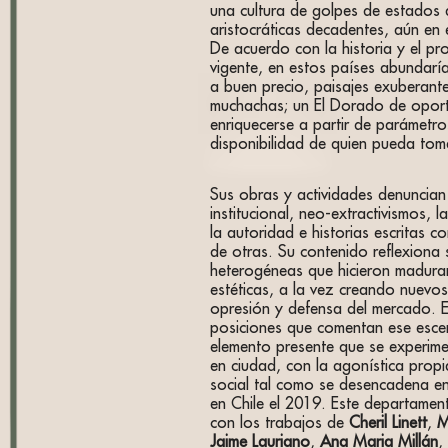
una cultura de golpes de estados
aristocráticas decadentes, aún en
De acuerdo con la historia y el p
vigente, en estos países abundaría
a buen precio, paisajes exuberante
muchachas; un El Dorado de opor
enriquecerse a partir de parámetr
disponibilidad de quien pueda tom
Sus obras y actividades denuncian 
institucional, neo-extractivismos, 
la autoridad e historias escritas c
de otras. Su contenido reflexion
heterogéneas que hicieron madurar
estéticas, a la vez creando nuevos
opresión y defensa del mercado. E
posiciones que comentan ese escen
elemento presente que se experim
en ciudad, con la agonística propi
social tal como se desencadena en
en Chile el 2019. Este departament
con los trabajos de
Cheril Linett
,
M
Jaime Lauriano
,
Ana Maria Millán