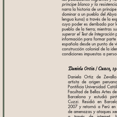
príncipe blanco y la resistenc
narra la historia de un príncip
dominar a un pueblo del Abya 
lengua kuna) a través de la ex
cuyo poder es derribado por la
pueblo de la tierra; mientras s
superar el Test de Integración
p
información para formar parte
española desde un punto de vis
construcción colonial de la ide
condiciones impuestas a perso
Daniela Ortiz / Cuzco, 19
Daniela Ortiz de Zevall
artista de origen peruan
Pontificia Universidad Catól
Facultad de Bellas Artes de
Barcelona y estudió pin
Cuzzi. Residió en Barce
2007 y retornó a Perú en
de amenazas y ataques xe
a través de internet. 