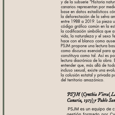
y de la subserie “Historia natur
canarios representan por medi
base en datos estadísticos c
la deforestación de la selva a
entre 1988 a 2019. La pieza u
código gráfico común en la est
la codificación simbólica que a
vida, la naturaleza y el sexo 
hace con el blanco como ausen
PSJM propone una lectura basa
como discurso esencial para q
constituya como tal. Así es po
lectura diacrónica de la obra. 
entender que, más allá de toda
incluso sexual, existe una evol
la colusión estatal y privada p
del territorio amazónico.
PSJM (Cynthia Viera( L
Canaria, 1973) y Pablo San
PSJM es un equipo de cr
gestión formado por Cyn