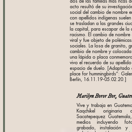
dos de las familias más ricas 
acto resultó de su investigació
social del cambio de nombre e
con apellidos indígenas suele
se trasladan a las grandes ciu
la capital, para escapar de la d
racismo. El cambio de nombre 
viral y fue objeto de polémicas
sociales. La losa de granito, 
cambio de nombre y colocada 
una lápida o placa conmemora
vivo el recuerdo de su apellid
espacio de duelo. [Adaptado 
place for hummingbirds”: Galer
Berlín, 16.11.19-05.02.20.]
Marilyn Boror Bor, Guate
Vive y trabaja en Guatema
Kaqchikel originari
Sacatepequez Guatemala, 
medios incluyendo fotog
grabado, instalación y 