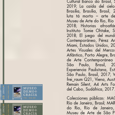
Cultural Banco do Brasil, 
2019; La caída del cielo
Brasília, Brasília, Brasi
luta tá morto – arte de
Museu de Arte do Rio, Río d
2018; Historias afroatl
Instituto Tomie Ohtake, S
2018; El juego del mund
Contemporáneo, Pérez Ar
Miami, Estados Unidos, 20
Artes Visuales del Merco
Atlântico, Porto Alegre, Bra
de Arte Contemporáneo S
São Paulo, Brasil, 20
Experiencia Paulistana, Es
São Paulo, Brasil, 2017
frei_raum Q21, Viena, Aust
Remain Silent, A4 Arts F
del Cabo, Sudáfrica, 2017
Colecciones públicas: MAC 
1. Plaza del Kiosco
Río de Janeiro, Brasil; MA
do Rio, Río de Janeiro,
Museu de Arte de São Pa