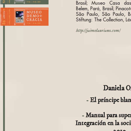
Brasil; Museo Casa da
2. Departamento de Oportunismos y
Belem, Pará, Brasil; Pinac
Oportunidades
São Paulo, São Paulo, Br
Stiftung: The Collection, L
3. Oficina de Sueños
http://jaimelauriano.com/
Daniela O
El príncipe bla
Manual para supera
Integración en la soc