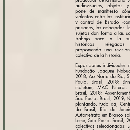
producción de la Historia. 
audiovisuales, objetos y
pone de manifiesto cómo
violentas entre las institu
y control del Estado -com
prisiones, las embajadas, l
sujetos dan forma a las so
trabajo saca a la sup
históricos relegad
proponiendo una revisión
colectiva de la historia.
Exposiciones individuales 
Fundação Joaquim Nabuco,
2018; Ao Norte do Rio, S
Paulo, Brasil, 2018; Br
moletom, MAC Niterói, 
Brasil, 2018; Assentamen
São Paulo, Brasil, 2019; N
plantando, tudo dá, Cent
do Brasil, Río de Janeir
Autorretrato em Branco sob
Leme, São Paulo, Brasil, 2
colectivas seleccionadas: 