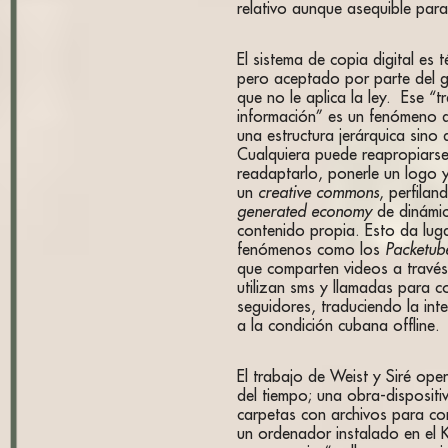
relativo aunque asequible para
El sistema de copia digital es t
pero aceptado por parte del 
que no le aplica la ley. Ese “t
información” es un fenómeno d
una estructura jerárquica sino d
Cualquiera puede reapropiarse
readaptarlo, ponerle un logo 
un
creative commons
, perfila
generated economy
de dinámic
contenido propia. Esto da luga
fenómenos como los
Packetub
que comparten videos a través
utilizan sms y llamadas para c
seguidores, traduciendo la inte
a la condición cubana offline.
El trabajo de Weist y Siré op
del tiempo; una obra-disposit
carpetas con archivos para con
un ordenador instalado en el K