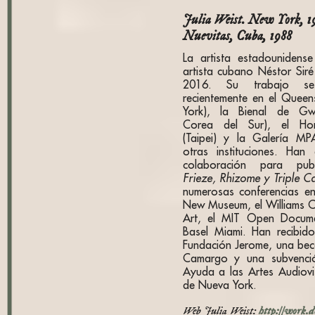
Julia Weist. New York, 1
Nuevitas, Cuba, 1988
La artista estadounidense
artista cubano Néstor Sir
2016. Su trabajo s
recientemente en el Quee
York), la Bienal de Gw
Corea del Sur), el H
(Taipei) y la Galería MP
otras instituciones. Han
colaboración para pub
Frieze, Rhizome y Triple 
numerosas conferencias e
New Museum, el Williams 
Art, el MIT Open Docume
Basel Miami. Han recibid
Fundación Jerome, una bec
Camargo y una subvenci
Ayuda a las Artes Audiovi
de Nueva York.
Web Julia Weist:
http://work.d